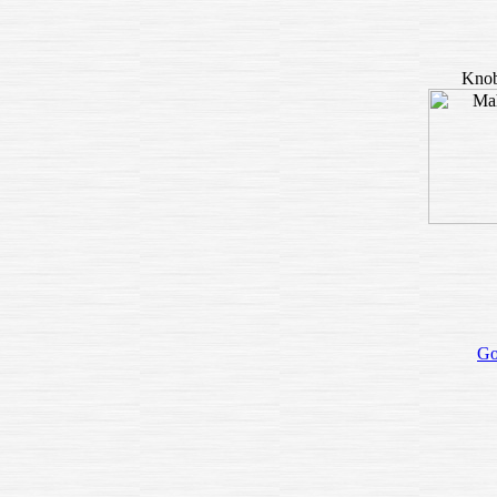
Knob
Go